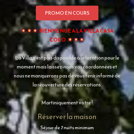
PROMO EN COURS
BIENVENUE A LA VILLA CASA
COCO
La Villa n’est plus disponible à la location pour le
moment mais laissez-nous vos coordonnées et
nous ne manquerons pas de vous tenir informé de
la réouverture des réservations.
Martiniquement votre !
Réserver la maison
Séjour de 7 nuits minimum